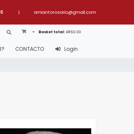
36
|
amiantorosario@gmail.com
Toggle Dropdown
Basket total:
ARS0.00
R?
CONTACTO
Login