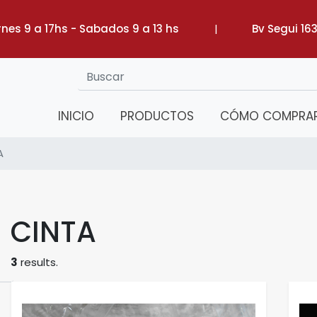
rnes 9 a 17hs - Sabados 9 a 13 hs
|
Bv Segui 16
INICIO
PRODUCTOS
CÓMO COMPRA
A
CINTA
3
results.