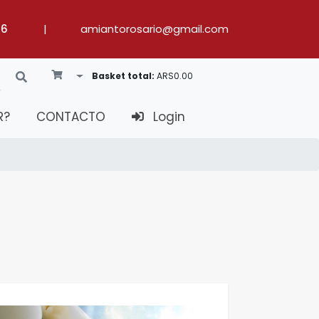
36
|
amiantorosario@gmail.com
Toggle Dropdown
Basket total:
ARS0.00
R?
CONTACTO
Login