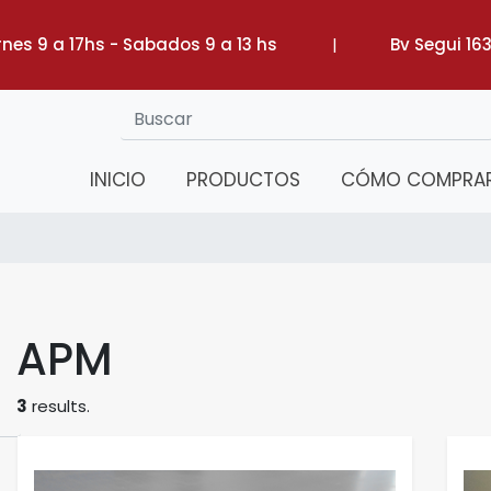
rnes 9 a 17hs - Sabados 9 a 13 hs
|
Bv Segui 16
INICIO
PRODUCTOS
CÓMO COMPRA
APM
3
results.