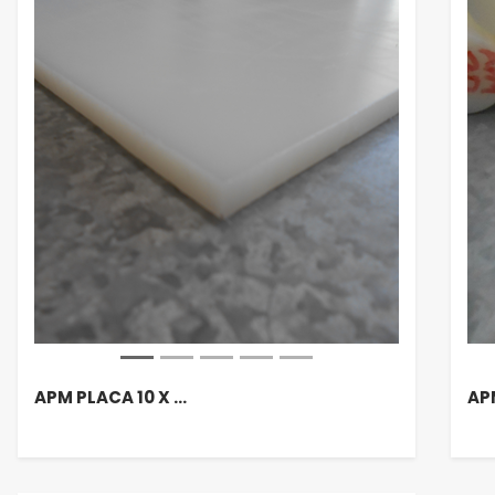
APM PLACA 10 X …
AP